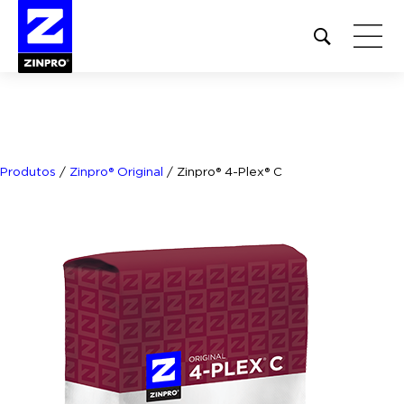
Open
site
search
form
Pesquisar
por:
Produtos
/
Zinpro® Original
/
Zinpro® 4-Plex® C