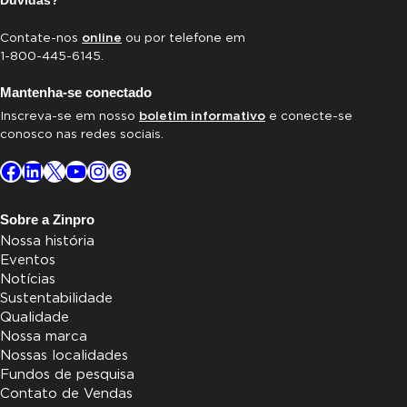
Dúvidas?
Contate-nos
online
ou por telefone em
1-800-445-6145.
Mantenha-se conectado
Inscreva-se em nosso
boletim informativo
e conecte-se
conosco nas redes sociais.
Facebook
LinkedIn
X
YouTube
Instagram
Threads
Sobre a Zinpro
Nossa história
Eventos
Notícias
Sustentabilidade
Qualidade
Nossa marca
Nossas localidades
Fundos de pesquisa
Contato de Vendas