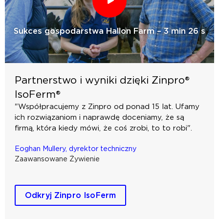
Sukces gospodarstwa Hallon Farm – 3 min 26 s
Partnerstwo i wyniki dzięki Zinpro®
IsoFerm®
"Współpracujemy z Zinpro od ponad 15 lat. Ufamy
ich rozwiązaniom i naprawdę doceniamy, że są
firmą, która kiedy mówi, że coś zrobi, to to robi".
Eoghan Mullery, dyrektor techniczny
Zaawansowane Żywienie
Odkryj Zinpro IsoFerm