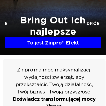
Bring Out
Ich
DRÓB
najlepsze
To jest Zinpro
®
Efekt
Zinpro
ma moc maksymalizacji
wydajności zwierząt, aby
przekształcić Twoją działalność,
Twój biznes i Twoją przyszłość.
Doświadcz transformującej mocy