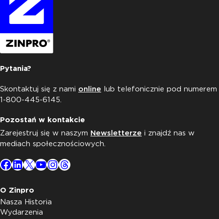
Pytania?
Skontaktuj się z nami
online
lub telefonicznie pod numerem
1-800-445-6145.
Pozostań w kontakcie
Zarejestruj się w naszym
Newsletterze
i znajdź nas w
mediach społecznościowych.
Facebook
LinkedIn
X
YouTube
Instagram
Threads
O Zinpro
Nasza Historia
Wydarzenia