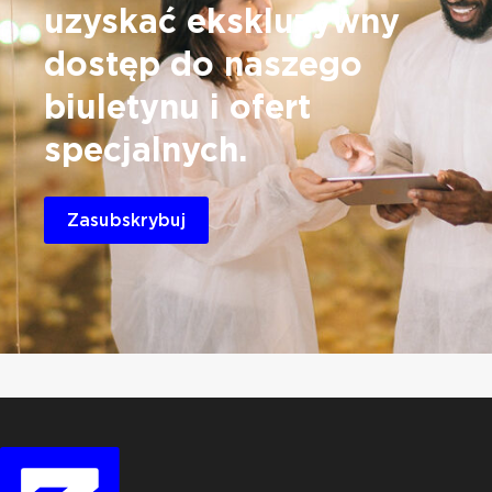
uzyskać ekskluzywny
dostęp do
naszego
biuletynu i ofert
specjalnych.
Zasubskrybuj