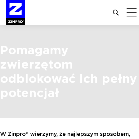
Open
site
search
form
Pomagamy
Szukaj:
zwierzętom
odblokować
ich pełny
potencjał
W Zinpro® wierzymy, że najlepszym sposobem,