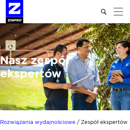
Open
site
search
form
Szukaj:
Nasz zespół
ekspertów
Rozwiązania wydajnościowe
/
Zespół ekspertów