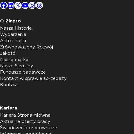
Facebook
LinkedIn
X
YouTube
Instagram
Threads
O Zinpro
Nasza Historia
Wydarzenia
Aktualności
Zrównoważony Rozwój
Jakość
Nasza marka
Nasze Siedziby
Fundusze badawcze
Kontakt w sprawie sprzedaży
Kontakt
Kariera
Kariera Strona główna
Aktualne oferty pracy
Świadczenia pracownicze