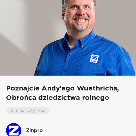
Poznajcie Andy’ego Wuethricha,
Obrońca dziedzictwa rolnego
5 minut czytania
Zinpro