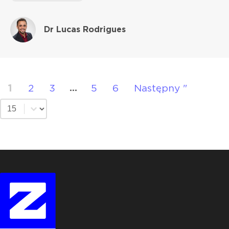
Dr Lucas Rodrigues
1
2
3
5
6
Następny "
...
Wybierz liczbę na stronę