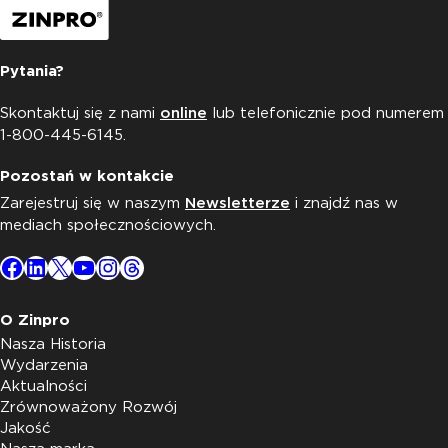
Pytania?
Skontaktuj się z nami
online
lub telefonicznie pod numerem
1-800-445-6145.
Pozostań w kontakcie
Zarejestruj się w naszym
Newsletterze
i znajdź nas w
mediach społecznościowych.
Facebook
LinkedIn
X
YouTube
Instagram
Threads
O Zinpro
Nasza Historia
Wydarzenia
Aktualności
Zrównoważony Rozwój
Jakość