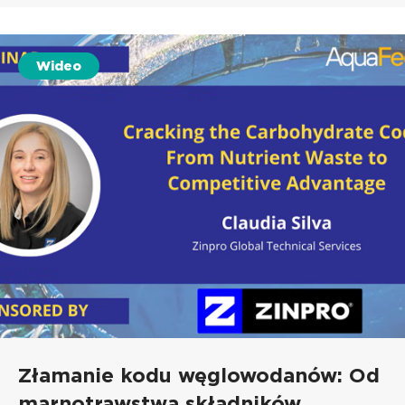
Wideo
Złamanie kodu węglowodanów: Od
marnotrawstwa składników