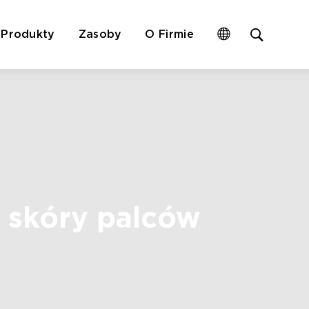
Open
Produkty
Zasoby
O Firmie
site
search
form
 skóry palców