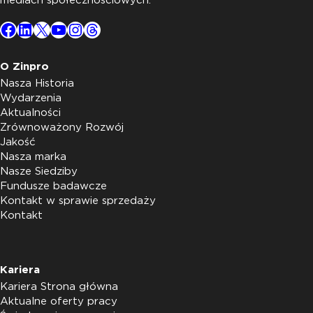
mediach społecznościowych.
Facebook
LinkedIn
X
YouTube
Instagram
Threads
O Zinpro
Nasza Historia
Wydarzenia
Aktualności
Zrównoważony Rozwój
Jakość
Nasza marka
Nasze Siedziby
Fundusze badawcze
Kontakt w sprawie sprzedaży
Kontakt
Kariera
Kariera Strona główna
Aktualne oferty pracy