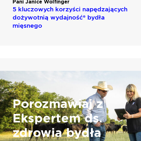
Pani Janice Wolfinger
5 kluczowych korzyści napędzających
dożywotnią wydajność® bydła
mięsnego
Porozmawiaj z
Ekspertem ds.
zdrowia bydła