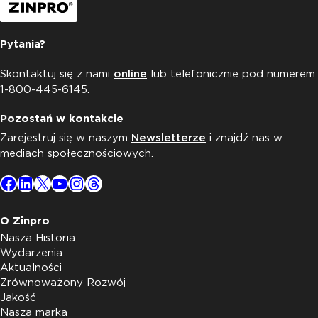
Pytania?
Skontaktuj się z nami
online
lub telefonicznie pod numerem
1-800-445-6145.
Pozostań w kontakcie
Zarejestruj się w naszym
Newsletterze
i znajdź nas w
mediach społecznościowych.
Facebook
LinkedIn
X
YouTube
Instagram
Threads
O Zinpro
Nasza Historia
Wydarzenia
Aktualności
Zrównoważony Rozwój
Jakość
Nasza marka