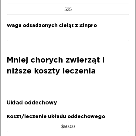
Waga
cieląt
odsadzonych
Waga odsadzonych cieląt z Zinpro
od
matki
(funty
lub
kg):
Mniej chorych zwierząt i
niższe koszty leczenia
Układ oddechowy
Koszt/leczenie układu oddechowego