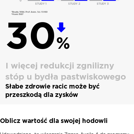
30
%
I więcej redukcji zgnilizny
stóp u bydła pastwiskowego
Słabe zdrowie racic może być
przeszkodą dla zysków
Oblicz wartość dla swojej hodowli