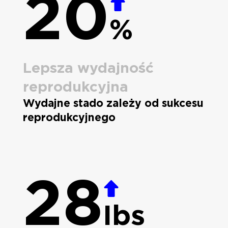
20
%
Lepsza wydajność
reprodukcyjna
Wydajne stado zależy od sukcesu
reprodukcyjnego
28
Ibs