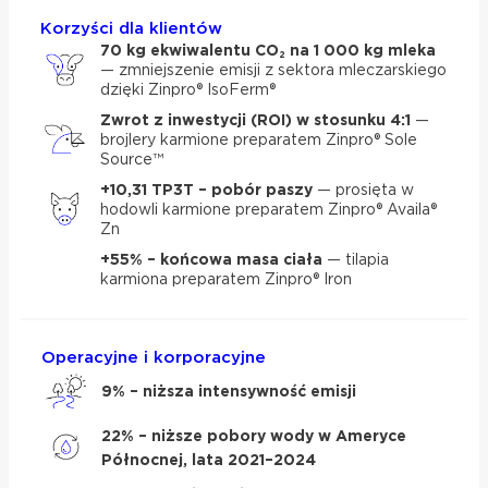
Korzyści dla klientów
70 kg ekwiwalentu CO₂ na 1 000 kg mleka
— zmniejszenie emisji z sektora mleczarskiego
dzięki Zinpro® IsoFerm®
Zwrot z inwestycji (ROI) w stosunku 4:1
—
brojlery karmione preparatem Zinpro® Sole
Source™
+10,31 TP3T – pobór paszy
— prosięta w
hodowli karmione preparatem Zinpro® Availa®
Zn
+55% – końcowa masa ciała
— tilapia
karmiona preparatem Zinpro® Iron
Operacyjne i korporacyjne
9% – niższa intensywność emisji
22% – niższe pobory wody w Ameryce
Północnej, lata 2021–2024