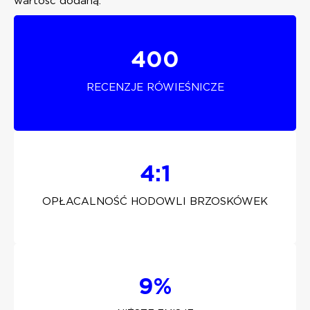
wartość dodaną.
400
RECENZJE RÓWIEŚNICZE
4:1
OPŁACALNOŚĆ HODOWLI BRZOSKÓWEK
9%