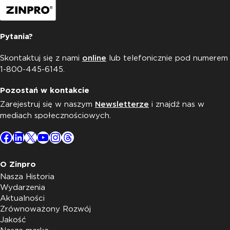
Pytania?
Skontaktuj się z nami
online
lub telefonicznie pod numerem
1-800-445-6145.
Pozostań w kontakcie
Zarejestruj się w naszym
Newsletterze
i znajdź nas w
mediach społecznościowych.
Facebook
LinkedIn
X
YouTube
Instagram
Threads
O Zinpro
Nasza Historia
Wydarzenia
Aktualności
Zrównoważony Rozwój
Jakość