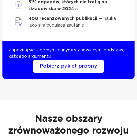
51% odpadów, których nie trafią na
składowiska w 2024 r.
400 recenzowanych publikacji
— nauka
jako siła budująca zaufanie
Zapoznaj się z pełnymi danymi stanowiącymi podstawę
każdego argumentu.
Pobierz pakiet próbny
Nasze obszary
zrównoważonego rozwoju