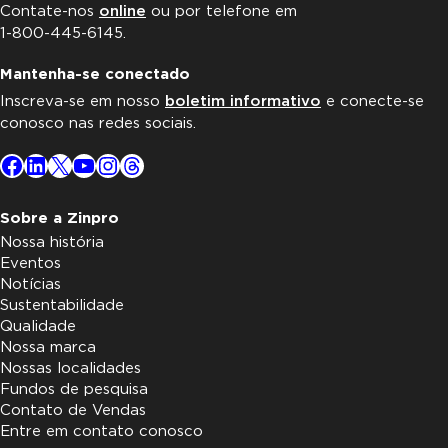
Contate-nos
online
ou por telefone em
1-800-445-6145.
Mantenha-se conectado
Inscreva-se em nosso
boletim informativo
e conecte-se
conosco nas redes sociais.
Facebook
LinkedIn
X
YouTube
Instagram
Threads
Sobre a Zinpro
Nossa história
Eventos
Notícias
Sustentabilidade
Qualidade
Nossa marca
Nossas localidades
Fundos de pesquisa
Contato de Vendas
Entre em contato conosco