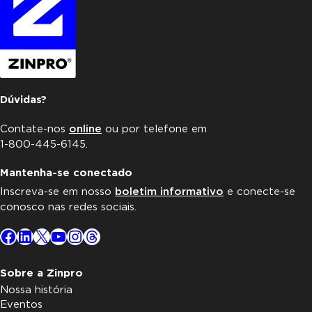
Dúvidas?
Contate-nos
online
ou por telefone em
1-800-445-6145.
Mantenha-se conectado
Inscreva-se em nosso
boletim informativo
e conecte-se
conosco nas redes sociais.
Facebook
LinkedIn
X
YouTube
Instagram
Threads
Sobre a Zinpro
Nossa história
Eventos