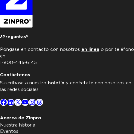
¿Preguntas?
Póngase en contacto con nosotros
en línea
o por teléfono
en
1-800-445-6145.
Contáctenos
Suscríbase a nuestro
boletín
y conéctate con nosotros en
las redes sociales.
Facebook
LinkedIn
X
YouTube
Instagram
Threads
Acerca de Zinpro
Nuestra historia
Eventos