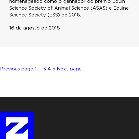
homenageado como o ganhador do prêmio Equin
Science Society of Animal Science (ASAS) e Equine
Science Society (ESS) de 2018.
16 de agosto de 2018
Posts
Page
Page
Page
Page
Previous page
1
…
3
4
5
Next page
pagination