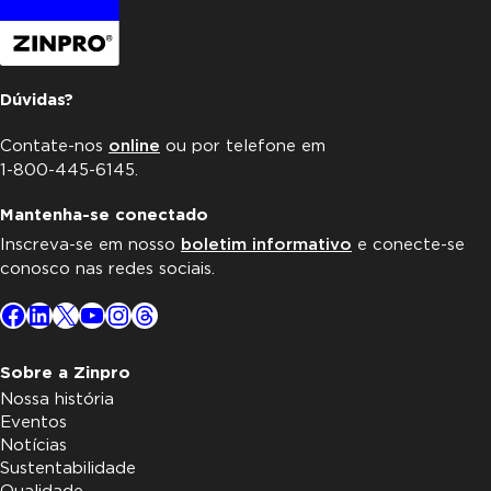
Dúvidas?
Contate-nos
online
ou por telefone em
1-800-445-6145.
Mantenha-se conectado
Inscreva-se em nosso
boletim informativo
e conecte-se
conosco nas redes sociais.
Facebook
LinkedIn
X
YouTube
Instagram
Threads
Sobre a Zinpro
Nossa história
Eventos
Notícias
Sustentabilidade