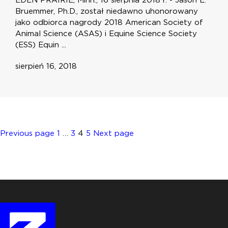
EDEN PRAIRIE, Minn., 16 sierpnia 2018 r. - Jason E.
Bruemmer, Ph.D., został niedawno uhonorowany
jako odbiorca nagrody 2018 American Society of
Animal Science (ASAS) i Equine Science Society
(ESS) Equin ...
sierpień 16, 2018
Posts
Page
Page
Page
Page
Previous page
1
…
3
4
5
Next page
pagination