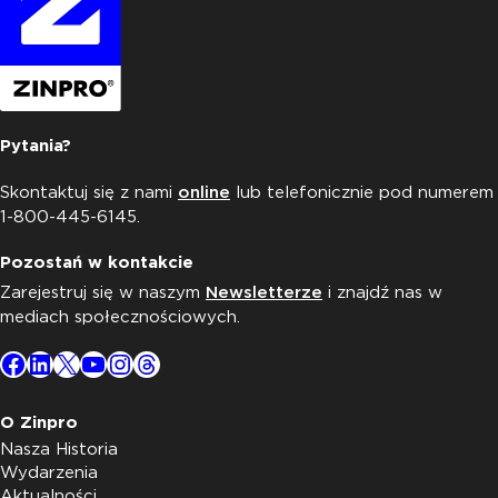
Pytania?
Skontaktuj się z nami
online
lub telefonicznie pod numerem
1-800-445-6145.
Pozostań w kontakcie
Zarejestruj się w naszym
Newsletterze
i znajdź nas w
mediach społecznościowych.
Facebook
LinkedIn
X
YouTube
Instagram
Threads
O Zinpro
Nasza Historia
Wydarzenia
Aktualności