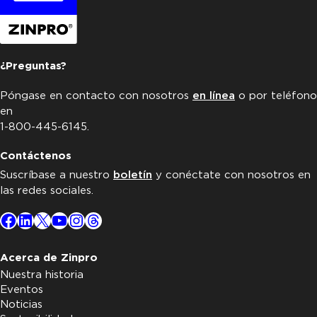
¿Preguntas?
Póngase en contacto con nosotros
en línea
o por teléfono
en
1-800-445-6145.
Contáctenos
Suscríbase a nuestro
boletín
y conéctate con nosotros en
las redes sociales.
Facebook
LinkedIn
X
YouTube
Instagram
Threads
Acerca de Zinpro
Nuestra historia
Eventos
Noticias