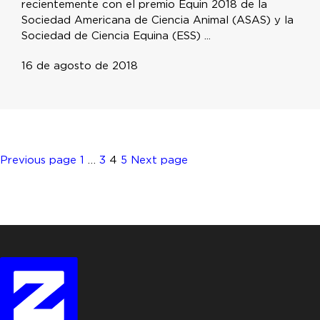
recientemente con el premio Equin 2018 de la
Sociedad Americana de Ciencia Animal (ASAS) y la
Sociedad de Ciencia Equina (ESS) ...
16 de agosto de 2018
Posts
Page
Page
Page
Page
Previous page
1
…
3
4
5
Next page
pagination