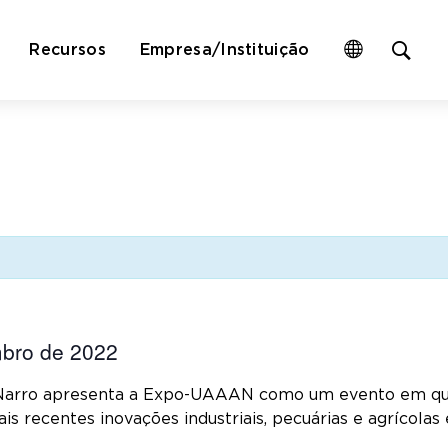
Op
Recursos
Empresa/Instituição
site
sea
for
mbro de 2022
 Narro apresenta a Expo-UAAAN como um evento em qu
s recentes inovações industriais, pecuárias e agrícolas