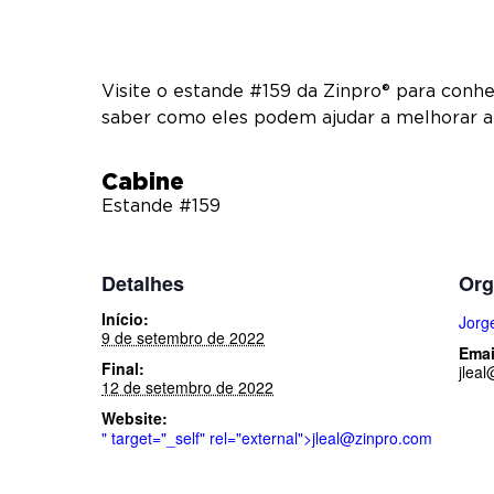
Visite o estande #159 da Zinpro® para conh
saber como eles podem ajudar a melhorar a 
Cabine
Estande #159
Detalhes
Org
Início:
Jorg
9 de setembro de 2022
Emai
Final:
jlea
12 de setembro de 2022
Website:
" target="_self" rel="external">
jleal@zinpro.com