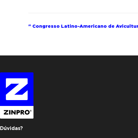
Evento
"
Congresso Latino-Americano de Avicultu
Navegação
Dúvidas?