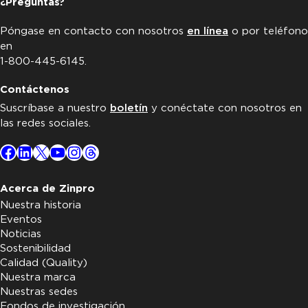
¿Preguntas?
Póngase en contacto con nosotros
en línea
o por teléfono
en
1-800-445-6145.
Contáctenos
Suscríbase a nuestro
boletín
y conéctate con nosotros en
las redes sociales.
Facebook
LinkedIn
X
YouTube
Instagram
Threads
Acerca de Zinpro
Nuestra historia
Eventos
Noticias
Sostenibilidad
Calidad (Quality)
Nuestra marca
Nuestras sedes
Fondos de investigación