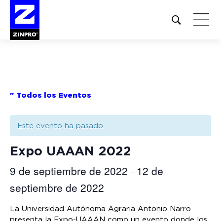
Open
site
search
form
Buscar:
" Todos los Eventos
Este evento ha pasado.
Expo UAAAN 2022
9 de septiembre de 2022
12 de
–
septiembre de 2022
La Universidad Autónoma Agraria Antonio Narro
presenta la Expo-UAAAN como un evento donde los