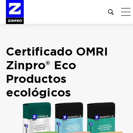
Open
site
search
form
Buscar:
Certificado OMRI
Zinpro® Eco
Productos
ecológicos