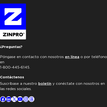
¿Preguntas?
Póngase en contacto con nosotros
en línea
o por teléfono
en
1-800-445-6145.
Contáctenos
Suscríbase a nuestro
boletín
y conéctate con nosotros en
las redes sociales.
Facebook
LinkedIn
X
YouTube
Instagram
Threads