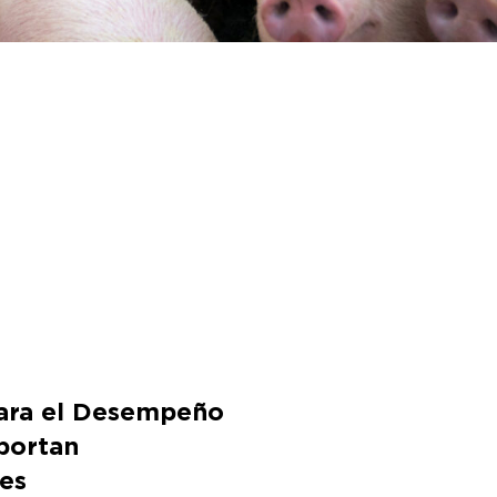
ara el Desempeño
Aportan
les