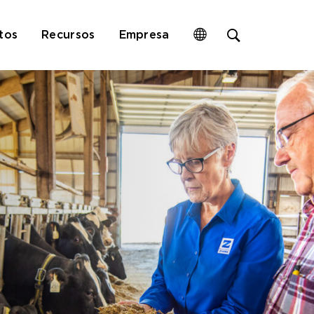
Open
tos
Recursos
Empresa
site
search
form