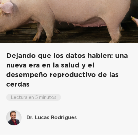
Dejando que los datos hablen: una
nueva era en la salud y el
desempeño reproductivo de las
cerdas
Lectura en 5 minutos
1
2
3
5
6
Siguiente "
...
Dr. Lucas Rodrigues
Seleccione un nombre por página