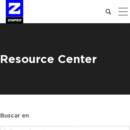
Open
site
search
form
Buscar:
Resource Center
Buscar en
Buscar en
Buscar en