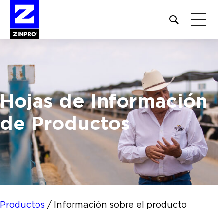
Open
site
search
form
Buscar:
Hojas de Información
de Productos
Productos
/
Información sobre el producto