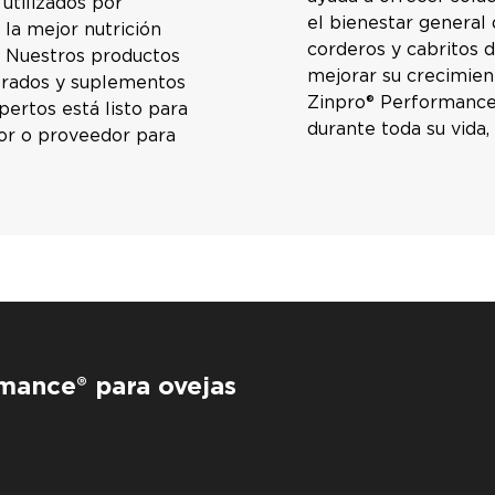
utilizados por
el bienestar general
la mejor nutrición
corderos y cabritos 
. Nuestros productos
mejorar su crecimien
trados y suplementos
Zinpro® Performance
pertos está listo para
durante toda su vida, 
dor o proveedor para
mance® para ovejas