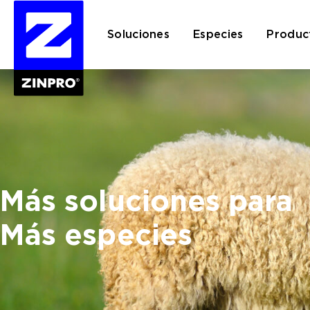
Soluciones
Especies
Produc
Buscar:
Más soluciones para
Más especies