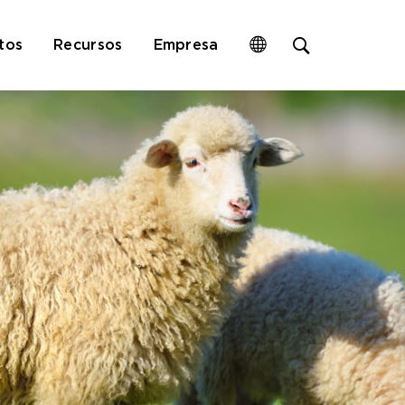
Open
tos
Recursos
Empresa
site
search
form