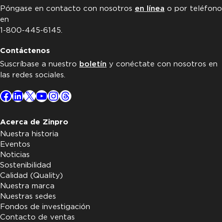
Póngase en contacto con nosotros
en línea
o por teléfono
en
1-800-445-6145.
Contáctenos
Suscríbase a nuestro
boletín
y conéctate con nosotros en
las redes sociales.
Facebook
LinkedIn
X
YouTube
Instagram
Threads
Acerca de Zinpro
Nuestra historia
Eventos
Noticias
Sostenibilidad
Calidad (Quality)
Nuestra marca
Nuestras sedes
Fondos de investigación
Contacto de ventas