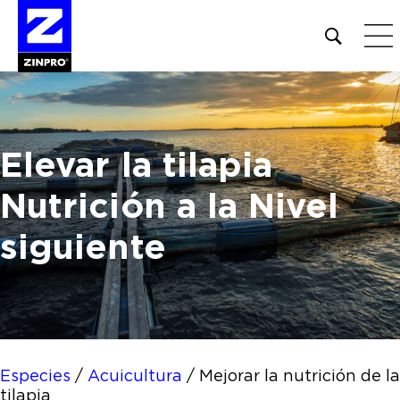
Open
site
search
form
Buscar:
Elevar la tilapia
Nutrición a la
Nivel
siguiente
Especies
/
Acuicultura
/
Mejorar la nutrición de la
tilapia