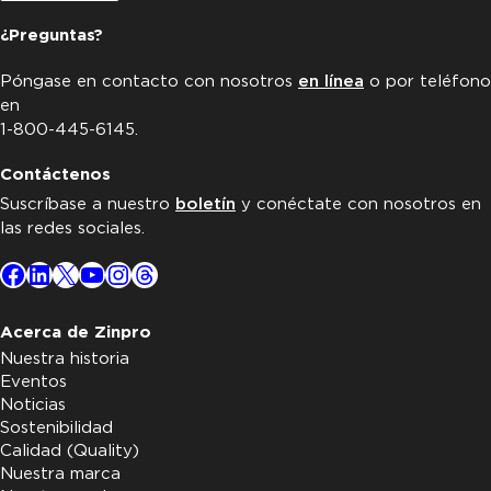
¿Preguntas?
Póngase en contacto con nosotros
en línea
o por teléfono
en
1-800-445-6145.
Contáctenos
Suscríbase a nuestro
boletín
y conéctate con nosotros en
las redes sociales.
Facebook
LinkedIn
X
YouTube
Instagram
Threads
Acerca de Zinpro
Nuestra historia
Eventos
Noticias
Sostenibilidad
Calidad (Quality)
Nuestra marca