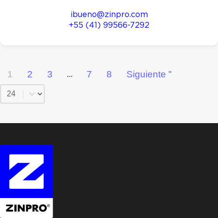
ibueno@zinpro.com
+55 (41) 99566-7292
1
2
3
7
8
Siguiente "
...
Seleccione el número por página