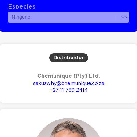
Especies
Especies
Especies
Distribuidor
Chemunique (Pty) Ltd.
askuswhy@chemunique.co.za
+27 11 789 2414