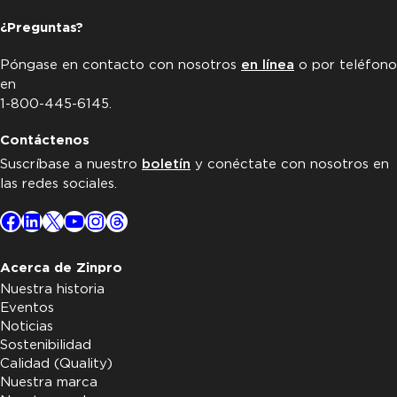
¿Preguntas?
Póngase en contacto con nosotros
en línea
o por teléfono
en
1-800-445-6145.
Contáctenos
Suscríbase a nuestro
boletín
y conéctate con nosotros en
las redes sociales.
Facebook
LinkedIn
X
YouTube
Instagram
Threads
Acerca de Zinpro
Nuestra historia
Eventos
Noticias
Sostenibilidad
Calidad (Quality)
Nuestra marca