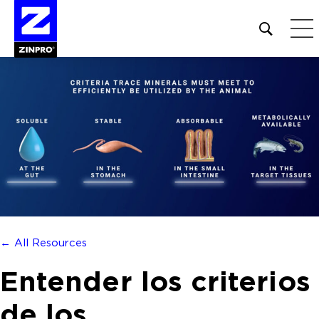
Open
site
search
form
Buscar:
← All Resources
Entender los criterios
de los