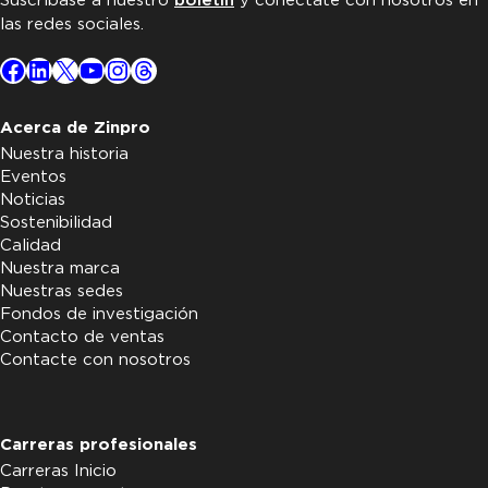
Suscríbase a nuestro
boletín
y conéctate con nosotros en
las redes sociales.
Facebook
LinkedIn
X
YouTube
Instagram
Threads
Acerca de Zinpro
Nuestra historia
Eventos
Noticias
Sostenibilidad
Calidad
Nuestra marca
Nuestras sedes
Fondos de investigación
Contacto de ventas
Contacte con nosotros
Carreras profesionales
Carreras Inicio