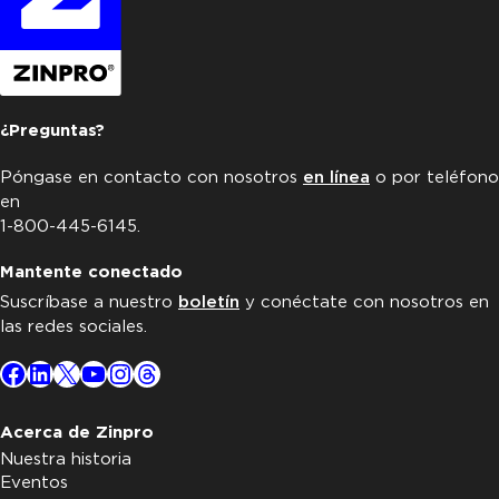
¿Preguntas?
Póngase en contacto con nosotros
en línea
o por teléfono
en
1-800-445-6145.
Mantente conectado
Suscríbase a nuestro
boletín
y conéctate con nosotros en
las redes sociales.
Facebook
LinkedIn
X
YouTube
Instagram
Threads
Acerca de Zinpro
Nuestra historia
Eventos