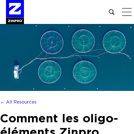
Open
site
search
form
Rechercher :
← All Resources
Comment les oligo-
éléments Zinpro