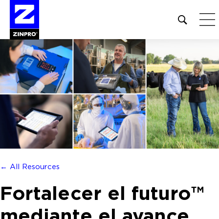
Open
site
search
form
Buscar:
← All Resources
Fortalecer el futuro™
mediante el avance