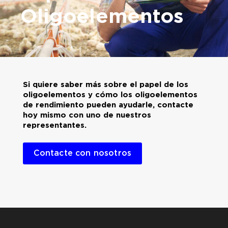
Oligoelementos
Deficiencia de oligoelementos
Piel y pezuñas anormales
Problemas óseos y articulares
Mala cicatrización de heridas
Problemas de fertilidad
Si quiere saber más sobre el papel de los
oligoelementos y cómo los oligoelementos
Más información sobre Zinpro Performance M
de rendimiento pueden ayudarle, contacte
hoy mismo con uno de nuestros
representantes.
Contacte con nosotros