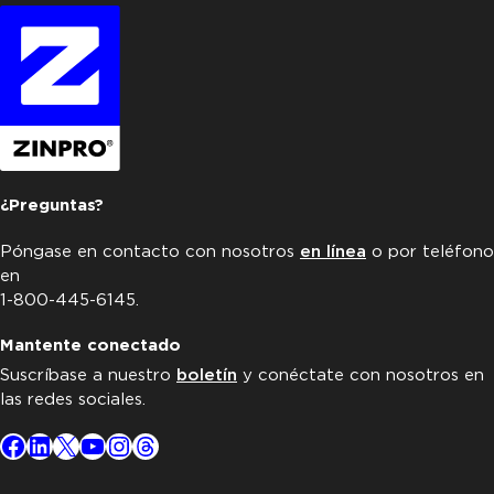
¿Preguntas?
Póngase en contacto con nosotros
en línea
o por teléfono
en
1-800-445-6145.
Mantente conectado
Suscríbase a nuestro
boletín
y conéctate con nosotros en
las redes sociales.
Facebook
LinkedIn
X
YouTube
Instagram
Threads