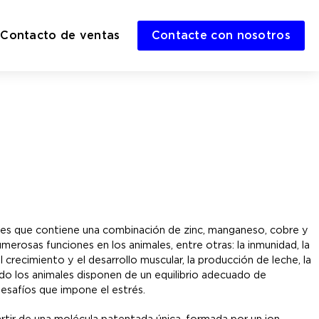
Contacto de ventas
Contacte con nosotros
males que contiene una combinación de zinc, manganeso, cobre y
erosas funciones en los animales, entre otras: la inmunidad, la
el crecimiento y el desarrollo muscular, la producción de leche, la
do los animales disponen de un equilibrio adecuado de
esafíos que impone el estrés.
partir de una molécula patentada única, formada por un ion