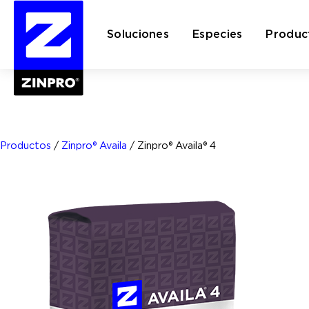
Soluciones
Especies
Produc
Buscar:
Productos
/
Zinpro® Availa
/
Zinpro® Availa® 4