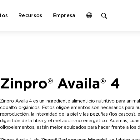
Open
tos
Recursos
Empresa
site
search
form
Zinpro® Availa® 4
Zinpro Availa 4 es un ingrediente alimenticio nutritivo para ani
cobalto orgánicos. Estos oligoelementos son necesarios para num
reproducción, la integridad de la piel y las pezuñas (los cascos), 
digestión de la fibra y el metabolismo energético. Además, cuan
oligoelementos, están mejor equipados para hacer frente a los d
Zinpro Availa 4, de Zinpro® Performance Minerals®, se fabrica a 