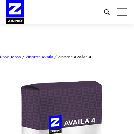
Open
site
search
form
Buscar:
Productos
/
Zinpro® Availa
/
Zinpro® Availa® 4