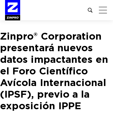
Open
site
search
form
Zinpro® Corporation
Buscar:
presentará nuevos
datos impactantes en
el Foro Científico
Avícola Internacional
(IPSF), previo a la
exposición IPPE