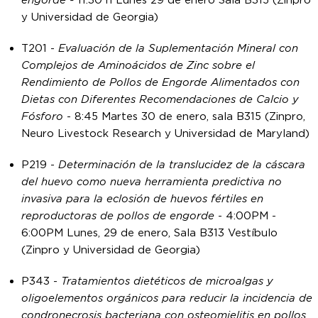
engorde -
11.30 h Lunes 29 de enero Sala B315 (Zinpro
y Universidad de Georgia)
T201 -
Evaluación de la Suplementación Mineral con
Complejos de Aminoácidos de Zinc sobre el
Rendimiento de Pollos de Engorde Alimentados con
Dietas con Diferentes Recomendaciones de Calcio y
Fósforo
- 8:45 Martes 30 de enero, sala B315 (Zinpro,
Neuro Livestock Research y Universidad de Maryland)
P219 -
Determinación de la translucidez de la cáscara
del huevo como nueva herramienta predictiva no
invasiva para la eclosión de huevos fértiles en
reproductoras de pollos de engorde
- 4:00PM -
6:00PM Lunes, 29 de enero, Sala B313 Vestíbulo
(Zinpro y Universidad de Georgia)
P343 -
Tratamientos dietéticos de microalgas y
oligoelementos orgánicos para reducir la incidencia de
condronecrosis bacteriana con osteomielitis en pollos