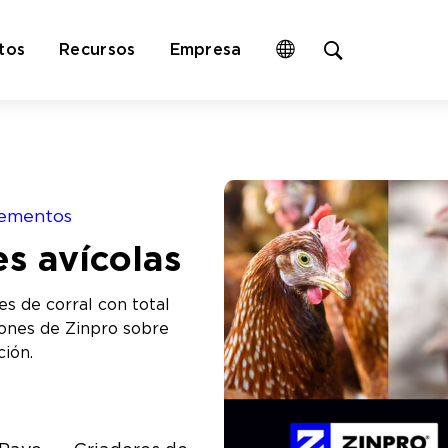
Open
tos
Recursos
Empresa
site
search
form
lementos
s avícolas
s de corral con total
iones de Zinpro sobre
ción.