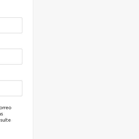
correo
as
sulte