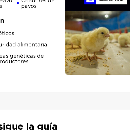
Pavo
Criadores de
s
pavos
ón
óticos
ridad alimentaria
eas genéticas de
roductores
igue la guía