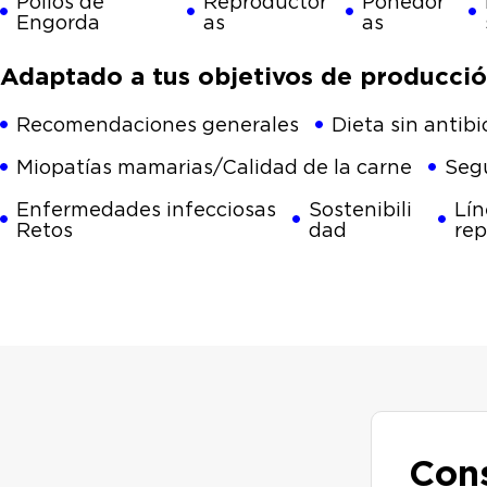
Pollos de
Reproductor
Ponedor
Engorda
as
as
Adaptado a tus objetivos de producci
Recomendaciones generales
Dieta sin antibi
Miopatías mamarias/Calidad de la carne
Segu
Enfermedades infecciosas
Sostenibili
Lín
Retos
dad
rep
Cons