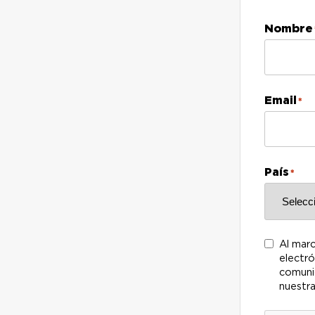
Nombre
Email
*
País
*
Consent
Al marc
electró
comunic
nuestra