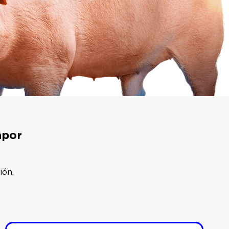
nsformar sus cerdas jóvenes y cerdas jóvenes
ancia sus costes generales de producción.
Ese es el
apor
ión.