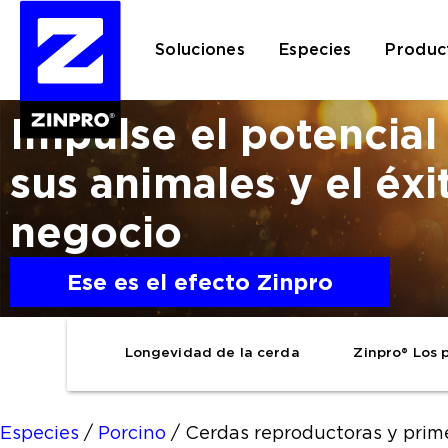
Soluciones
Especies
Produc
Impulse el potencial
sus animales y el éxi
Buscar:
negocio
Ese es el efecto Zinpro
Longevidad de la cerda
Zinpro® Los 
Especies
/
Porcino
/
Cerdas reproductoras y prim