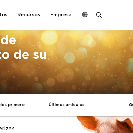
Open
tos
Recursos
Empresa
site
search
form
 de
to de su
pies primero
Últimos artículos
G
erizas