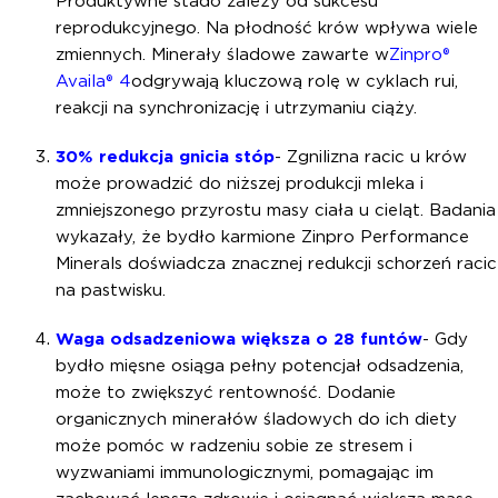
Produktywne stado zależy od sukcesu
reprodukcyjnego. Na płodność krów wpływa wiele
zmiennych. Minerały śladowe zawarte w
Zinpro®
Availa® 4
odgrywają kluczową rolę w cyklach rui,
reakcji na synchronizację i utrzymaniu ciąży.
30% redukcja gnicia stóp
- Zgnilizna racic u krów
może prowadzić do niższej produkcji mleka i
zmniejszonego przyrostu masy ciała u cieląt. Badania
wykazały, że bydło karmione Zinpro Performance
Minerals doświadcza znacznej redukcji schorzeń racic
na pastwisku.
Waga odsadzeniowa większa o 28 funtów
- Gdy
bydło mięsne osiąga pełny potencjał odsadzenia,
może to zwiększyć rentowność. Dodanie
organicznych minerałów śladowych do ich diety
może pomóc w radzeniu sobie ze stresem i
wyzwaniami immunologicznymi, pomagając im