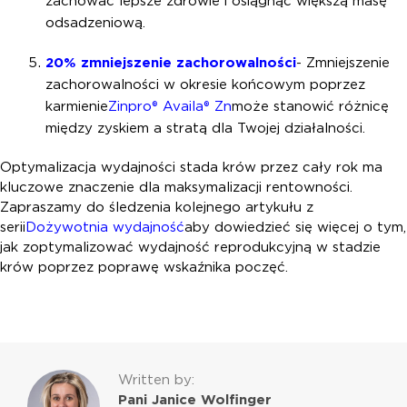
zachować lepsze zdrowie i osiągnąć większą masę
odsadzeniową.
20% zmniejszenie zachorowalności
- Zmniejszenie
zachorowalności w okresie końcowym poprzez
karmienie
Zinpro® Availa® Zn
może stanowić różnicę
między zyskiem a stratą dla Twojej działalności.
Optymalizacja wydajności stada krów przez cały rok ma
kluczowe znaczenie dla maksymalizacji rentowności.
Zapraszamy do śledzenia kolejnego artykułu z
serii
Dożywotnia wydajność
aby dowiedzieć się więcej o tym,
jak zoptymalizować wydajność reprodukcyjną w stadzie
krów poprzez poprawę wskaźnika poczęć.
Written by:
Pani Janice Wolfinger