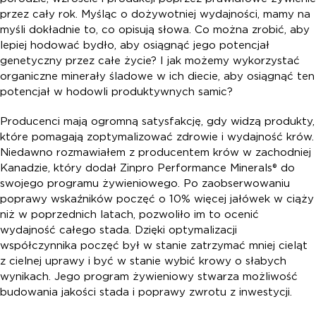
przez cały rok. Myśląc o dożywotniej wydajności, mamy na
myśli dokładnie to, co opisują słowa. Co można zrobić, aby
lepiej hodować bydło, aby osiągnąć jego potencjał
genetyczny przez całe życie? I jak możemy wykorzystać
organiczne minerały śladowe w ich diecie, aby osiągnąć ten
potencjał w hodowli produktywnych samic?
Producenci mają ogromną satysfakcję, gdy widzą produkty,
które pomagają zoptymalizować zdrowie i wydajność krów.
Niedawno rozmawiałem z producentem krów w zachodniej
Kanadzie, który dodał Zinpro Performance Minerals® do
swojego programu żywieniowego. Po zaobserwowaniu
poprawy wskaźników poczęć o 10% więcej jałówek w ciąży
niż w poprzednich latach, pozwoliło im to ocenić
wydajność całego stada. Dzięki optymalizacji
współczynnika poczęć był w stanie zatrzymać mniej cieląt
z cielnej uprawy i być w stanie wybić krowy o słabych
wynikach. Jego program żywieniowy stwarza możliwość
budowania jakości stada i poprawy zwrotu z inwestycji.