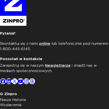
Pytania?
Skontaktuj się z nami
online
lub telefonicznie pod numerem
1-800-445-6145.
Pozostań w kontakcie
Zarejestruj się w naszym
Newsletterze
i znajdź nas w
mediach społecznościowych.
Facebook
LinkedIn
X
YouTube
Instagram
Threads
O Zinpro
Nasza Historia
Wydarzenia