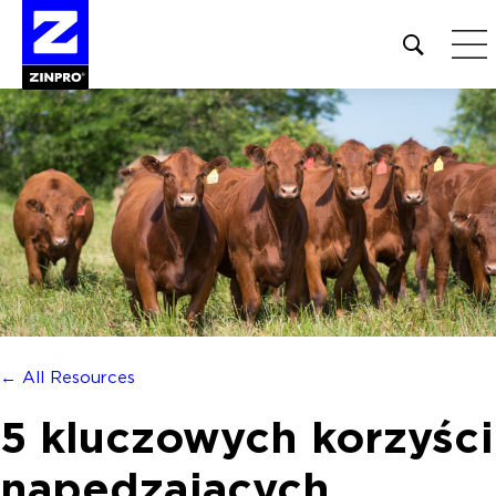
Open
site
search
form
Szukaj:
← All Resources
5 kluczowych korzyści
napędzających