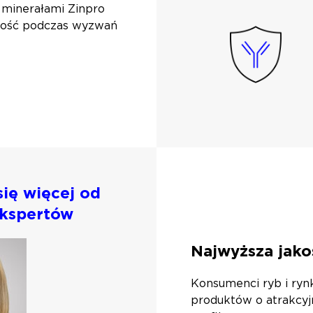
 minerałami Zinpro
ność podczas wyzwań
ię więcej od
ekspertów
Najwyższa jako
Konsumenci ryb i ryn
produktów o atrakcyj