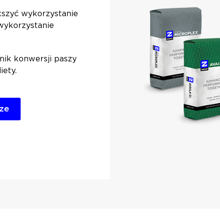
szyć wykorzystanie
 wykorzystanie
ik konwersji paszy
iety.
rze