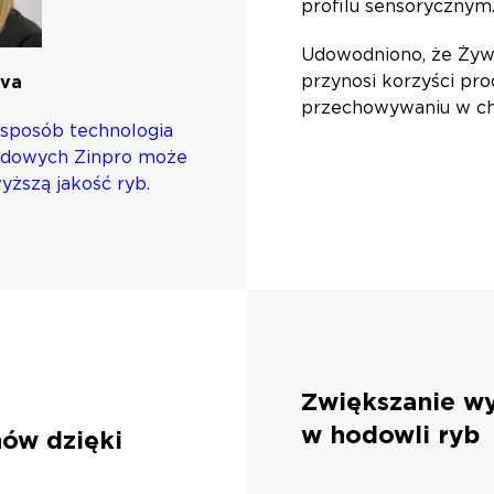
profilu sensorycznym
Udowodniono, że Żyw
przynosi korzyści p
lva
przechowywaniu w chł
i sposób technologia
adowych Zinpro może
yższą jakość ryb.
Zwiększanie wy
w hodowli ryb
ów dzięki