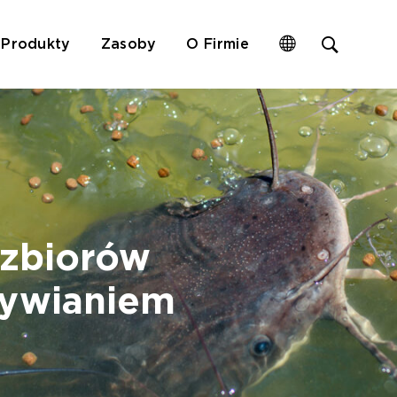
Open
Produkty
Zasoby
O Firmie
site
search
form
 zbiorów
ywianiem