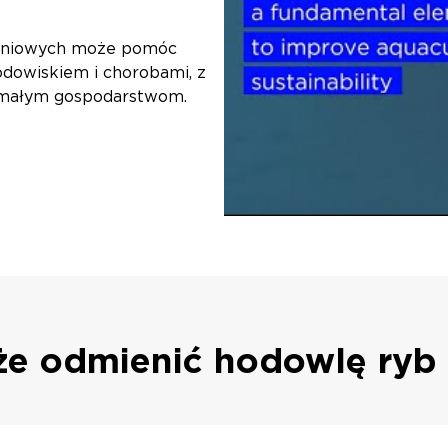
ieniowych może pomóc
dowiskiem i chorobami, z
u małym gospodarstwom.
że odmienić hodowlę ry