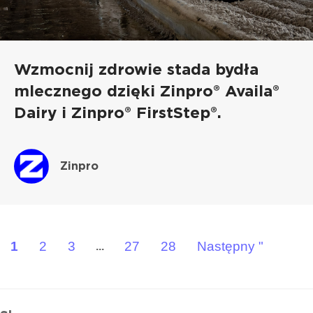
Wzmocnij zdrowie stada bydła
mlecznego dzięki Zinpro® Availa®
Dairy i Zinpro® FirstStep®.
Zinpro
1
2
3
27
28
Następny "
...