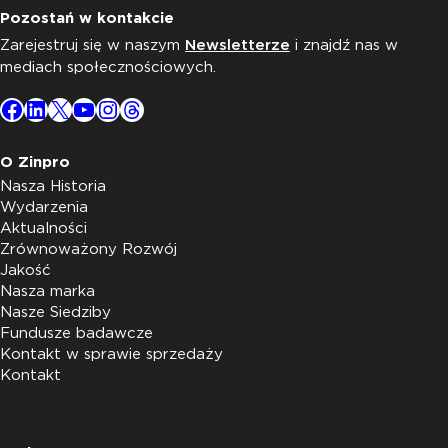
Pozostań w kontakcie
Zarejestruj się w naszym
Newsletterze
i znajdź nas w
mediach społecznościowych.
Facebook
LinkedIn
X
YouTube
Instagram
Threads
O Zinpro
Nasza Historia
Wydarzenia
Aktualności
Zrównoważony Rozwój
Jakość
Nasza marka
Nasze Siedziby
Fundusze badawcze
Kontakt w sprawie sprzedaży
Kontakt