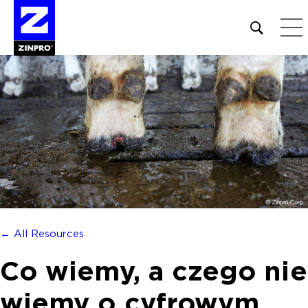
Open
site
search
form
Szukaj:
← All Resources
Co wiemy, a czego nie
wiemy o cyfrowym