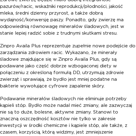
pazurów/racic, wskaźniki reprodukcji/płodności, jakość
mleka, średni dzienny przyrost, a także dobrą
wydajność/konwersję paszy. Ponadto, gdy zwierzę ma
odpowiednią równowagę minerałów śladowych, jest w
stanie lepiej radzić sobie z trudnymi skutkami stresu.
Zinpro Availa Plus reprezentuje zupełnie nowe podejście do
zarządzania zdrowiem racic. Wykazano, że minerały
śladowe znajdujące się w Zinpro Availa Plus, gdy są
podawane jako część dobrze wzbogaconej diety w
połączeniu z określoną formułą DD, utrzymują zdrowie
zwierząt i sprawiają, że bydło jest mniej podatne na
bakterie wywołujące cyfrowe zapalenie skóry.
Podawanie minerałów śladowych nie eliminuje potrzeby
kąpieli stóp. Bydło może nadal mieć zmiany, ale zazwyczaj
nie są to duże, bolesne, aktywne zmiany. Stanowi to
znaczną oszczędność kosztów nie tylko w zakresie
inwestycji w środki chemiczne i kąpiele stóp, ale także, z
czasem, korzyścią, którą widzimy, jest zmniejszenie