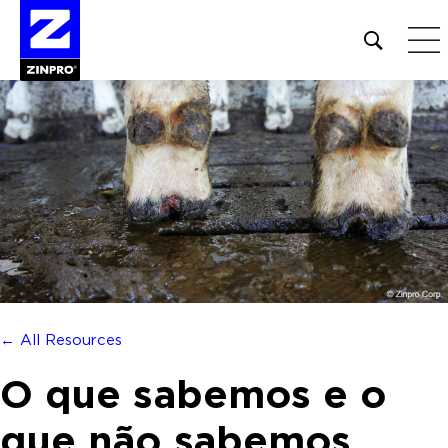
Open
site
search
form
Pesquisar
por:
← All Resources
O que sabemos e o
que não sabemos