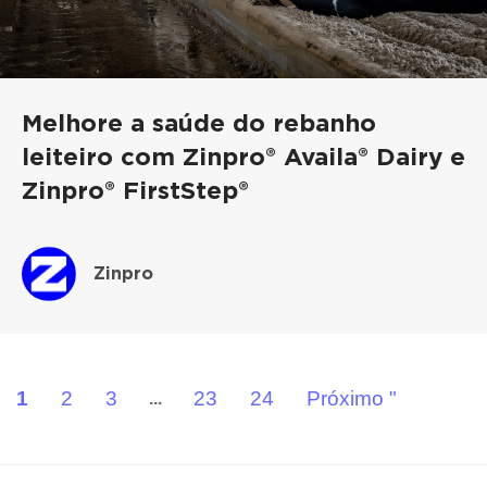
Melhore a saúde do rebanho
leiteiro com Zinpro® Availa® Dairy e
Zinpro® FirstStep®
Zinpro
1
2
3
23
24
Próximo "
...