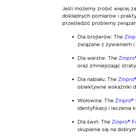
Jeśli możemy zrobić więcej z
dokładnych pomiarów i prakty
prześledzić problemy związan
Dla brojlerów: The
Zinp
związane z żywieniem i
Dla warstw: The
Zinpro
oraz zmniejszając strat
Dla nabiału: The
Zinpro®
obiektywne wskaźniki do
Wołowina:
The
Zinpro®
identyfikacji i leczenia
Dla świń: The
Zinpro® F
skupienie się na dobry