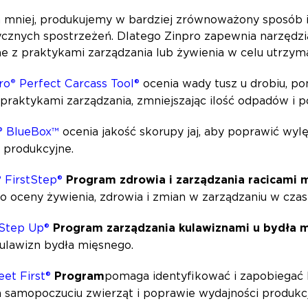
a mniej, produkujemy w bardziej zrównoważony sposób 
cznych spostrzeżeń. Dlatego Zinpro zapewnia narzędzi
e z praktykami zarządzania lub żywienia w celu utrzyma
ro
®
Perfect Carcass Tool®
ocenia wady tusz u drobiu, 
 praktykami zarządzania, zmniejszając ilość odpadów i 
® BlueBox™
ocenia jakość skorupy jaj, aby poprawić wylę
y produkcyjne.
 FirstStep®
Program zdrowia i zarządzania racicami 
 oceny żywienia, zdrowia i zmian w zarządzaniu w czas
 Step Up®
Program zarządzania kulawiznami u bydła 
 kulawizn bydła mięsnego.
eet First®
Program
pomaga identyfikować i zapobiegać 
m samopoczuciu zwierząt i poprawie wydajności produkc