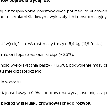
ałów poprawia wydajność
cej niż zaspokajanie podstawowych potrzeb, to budowani
 nad minerałami śladowymi wykazały ich transformacyjn
ntów) cięższa. Wzrost masy tuszy o 5,4 kg (11,9 funta).
mleka i lepsze wskaźniki ciąż (+5,5%).
ność wykorzystania paszy (+13,6%), podwojenie masy ci
tu mlekozastępczego.
pie wzrostu
dajność tuszy o 0,9% i poprawiona wydajność mięsa z p
ce podróż w kierunku zrównoważonego rozwoju