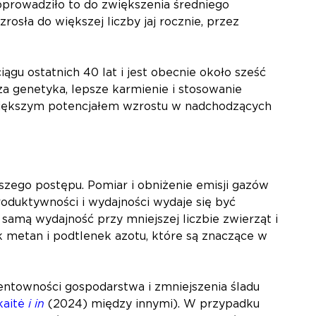
doprowadziło to do zwiększenia średniego
osła do większej liczby jaj rocznie, przez
gu ostatnich 40 lat i jest obecnie około sześć
a genetyka, lepsze karmienie i stosowanie
 większym potencjałem wzrostu w nadchodzących
szego postępu. Pomiar i obniżenie emisji gazów
roduktywności i wydajności wydaje się być
amą wydajność przy mniejszej liczbie zwierząt i
ak metan i podtlenek azotu, które są znaczące w
entowności gospodarstwa i zmniejszenia śladu
kaitė
i in
(2024) między innymi). W przypadku