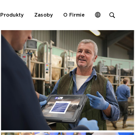
Open
Produkty
Zasoby
O Firmie
site
search
form