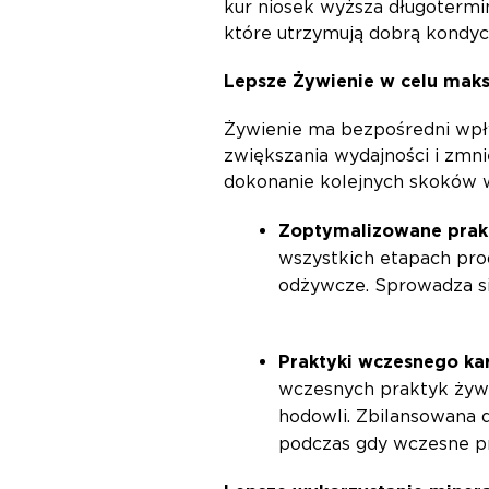
kur niosek wyższa długoterm
które utrzymują dobrą kondycj
Lepsze Żywienie w celu maks
Żywienie ma bezpośredni wpływ
zwiększania wydajności i zmni
dokonanie kolejnych skoków we
Zoptymalizowane prak
wszystkich etapach prod
odżywcze. Sprowadza si
Praktyki wczesnego ka
wczesnych praktyk żywi
hodowli. Zbilansowana 
podczas gdy wczesne pra