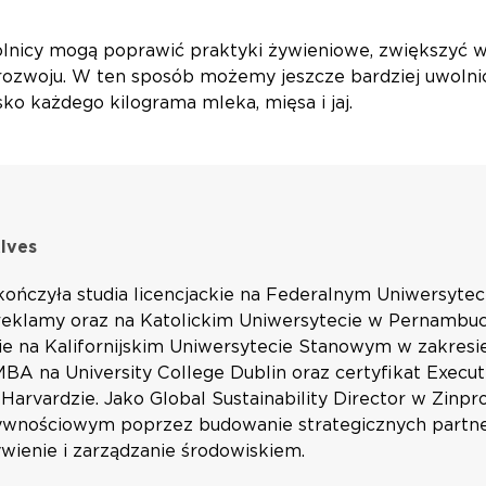
rolnicy mogą poprawić praktyki żywieniowe, zwiększyć w
zwoju. W ten sposób możemy jeszcze bardziej uwolnić 
ko każdego kilograma mleka, mięsa i jaj.
lves
kończyła studia licencjackie na Federalnym Uniwersyte
reklamy oraz na Katolickim Uniwersytecie w Pernambuco 
ie na Kalifornijskim Uniwersytecie Stanowym w zakresi
MBA na University College Dublin oraz certyfikat Exec
 Harvardzie. Jako Global Sustainability Director w Zin
ywnościowym poprzez budowanie strategicznych partner
wienie i zarządzanie środowiskiem.