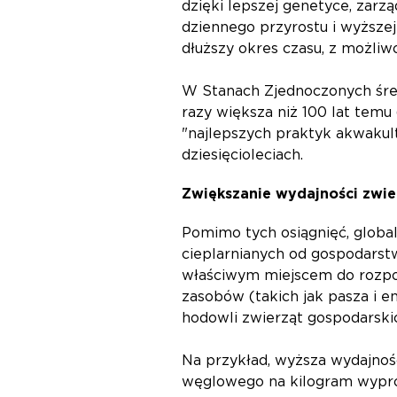
dzięki lepszej genetyce, zarz
dziennego przyrostu i wyższej
dłuższy okres czasu, z możliw
W Stanach Zjednoczonych średn
razy większa niż 100 lat tem
"najlepszych praktyk akwakul
dziesięcioleciach.
Zwiększanie wydajności zwie
Pomimo tych osiągnięć, globa
cieplarnianych od gospodarstw
właściwym miejscem do rozpoc
zasobów (takich jak pasza i e
hodowli zwierząt gospodarsk
Na przykład, wyższa wydajnoś
węglowego na kilogram wypr