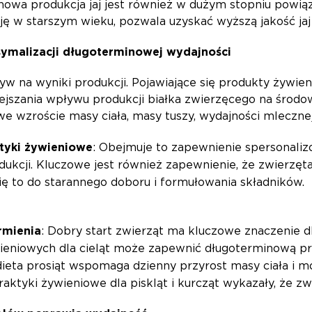
inowa produkcja jaj jest również w dużym stopniu pow
ę w starszym wieku, pozwala uzyskać wyższą jakość jaj 
ymalizacji długoterminowej wydajności
 na wyniki produkcji. Pojawiające się produkty żywien
ejszania wpływu produkcji białka zwierzęcego na środo
 wzroście masy ciała, masy tuszy, wydajności mlecznej, 
tyki żywieniowe
: Obejmuje to zapewnienie spersonaliz
ukcji. Kluczowe jest również zapewnienie, że zwierzęt
ę to do starannego doboru i formułowania składników.
rmienia
: Dobry start zwierząt ma kluczowe znaczenie dl
eniowych dla cieląt może zapewnić długoterminową pro
dieta prosiąt wspomaga dzienny przyrost masy ciała i 
ktyki żywieniowe dla piskląt i kurcząt wykazały, że zwi