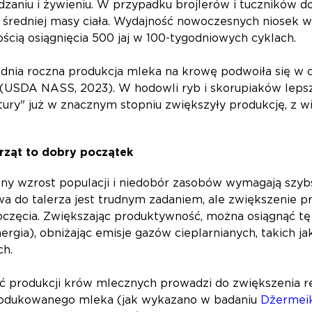
ądzaniu i żywieniu. W przypadku brojlerów i tuczników 
 średniej masy ciała. Wydajność nowoczesnych niosek wzr
ością osiągnięcia 500 jaj w 100-tygodniowych cyklach.
ia roczna produkcja mleka na krowę podwoiła się w cią
u (USDA NASS, 2023). W hodowli ryb i skorupiaków lepsz
tury" już w znacznym stopniu zwiększyły produkcję, z
rząt to dobry początek
lny wzrost populacji i niedobór zasobów wymagają szyb
a do talerza jest trudnym zadaniem, ale zwiększenie p
zęcia. Zwiększając produktywność, można osiągnąć tę s
nergia), obniżając emisje gazów cieplarnianych, takich j
ich.
ć produkcji krów mlecznych prowadzi do zwiększenia r
odukowanego mleka (jak wykazano w badaniu
Džermei