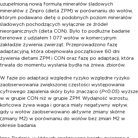
uzupełnioną nową formułą minerałów śladowych
minerałów z Zinpro (dieta ZPM) w porównaniu do wołów,
którym podawano dietę o podobnych poziom minerałów
śladowych pochodzących wyłącznie ze źródeł
nieorganicznych (dieta CON). Było to podłużne badanie
terenowe z udziałem 1 077 wołów w komercyjnym
zakładzie żywienia zwierząt. Przeprowadzono fazę
adaptacyjną, która obejmowała początkowe 60 dni
żywienia dietami ZPM i CON oraz fazę po adaptacji, która
trwała do momentu wysłania bydła na żniwa. zbiorów.
W fazie po adaptacji względne ryzyko względne ryzyko
zaobserwowania zwiększonej częstości występowania
cyfrowego zapalenia skóry było znacząco (
P<0.05
) wyższe
w w grupie CON niż w grupie ZPM. Wydajność wzrostu,
końcowa żywa waga i gorąca miały negatywny wpływ,
gdy u wołów zaobserwowano aktywne zmiany skórne
(zmiany M2) w porównaniu do wołów bez zmian M2 w
okresie badania.