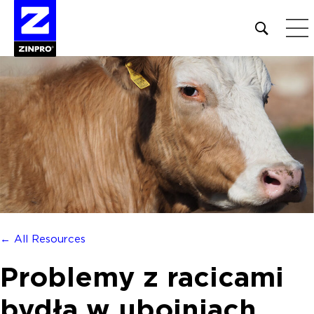
Open
site
search
form
Szukaj:
← All Resources
Problemy z racicami
bydła w ubojniach