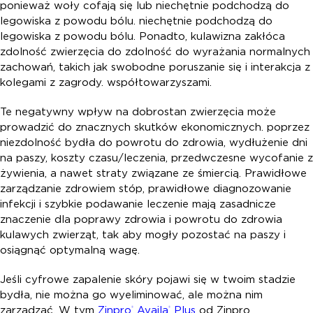
ponieważ woły cofają się lub niechętnie podchodzą do
legowiska z powodu bólu. niechętnie podchodzą do
legowiska z powodu bólu. Ponadto, kulawizna zakłóca
zdolność zwierzęcia do zdolność do wyrażania normalnych
zachowań, takich jak swobodne poruszanie się i interakcja z
kolegami z zagrody. współtowarzyszami.
Te negatywny wpływ na dobrostan zwierzęcia może
prowadzić do znacznych skutków ekonomicznych. poprzez
niezdolność bydła do powrotu do zdrowia, wydłużenie dni
na paszy, koszty czasu/leczenia, przedwczesne wycofanie z
żywienia, a nawet straty związane ze śmiercią. Prawidłowe
zarządzanie zdrowiem stóp, prawidłowe diagnozowanie
infekcji i szybkie podawanie leczenie mają zasadnicze
znaczenie dla poprawy zdrowia i powrotu do zdrowia
kulawych zwierząt, tak aby mogły pozostać na paszy i
osiągnąć optymalną wagę.
Jeśli cyfrowe zapalenie skóry pojawi się w twoim stadzie
bydła, nie można go wyeliminować, ale można nim
zarządzać. W tym
Zinpro
Availa
Plus
od Zinpro
®
®