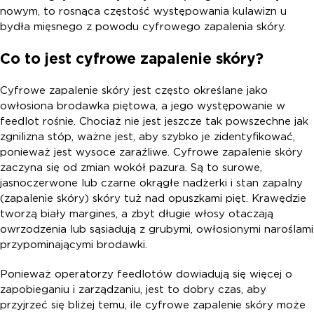
nowym, to rosnąca częstość występowania kulawizn u
bydła mięsnego z powodu cyfrowego zapalenia skóry.
Co to jest cyfrowe zapalenie skóry?
Cyfrowe zapalenie skóry jest często określane jako
owłosiona brodawka piętowa, a jego występowanie w
feedlot rośnie. Chociaż nie jest jeszcze tak powszechne jak
zgnilizna stóp, ważne jest, aby szybko je zidentyfikować,
ponieważ jest wysoce zaraźliwe. Cyfrowe zapalenie skóry
zaczyna się od zmian wokół pazura. Są to surowe,
jasnoczerwone lub czarne okrągłe nadżerki i stan zapalny
(zapalenie skóry) skóry tuż nad opuszkami pięt. Krawędzie
tworzą biały margines, a zbyt długie włosy otaczają
owrzodzenia lub sąsiadują z grubymi, owłosionymi naroślami
przypominającymi brodawki.
Ponieważ operatorzy feedlotów dowiadują się więcej o
zapobieganiu i zarządzaniu, jest to dobry czas, aby
przyjrzeć się bliżej temu, ile cyfrowe zapalenie skóry może