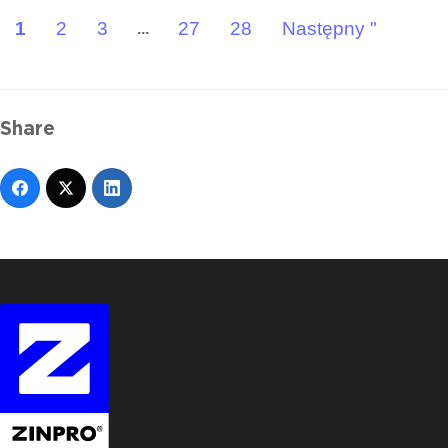
1
2
3
27
28
Następny "
...
Share