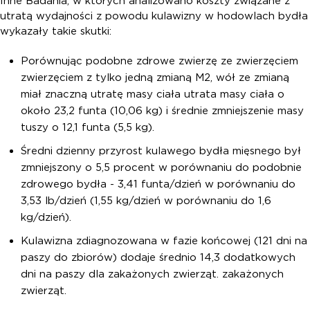
Inne Badania, w których analizowano koszty związane z
utratą wydajności z powodu kulawizny w hodowlach bydła
wykazały takie skutki:
Porównując podobne zdrowe zwierzę ze zwierzęciem
zwierzęciem z tylko jedną zmianą M2, wół ze zmianą
miał znaczną utratę masy ciała utrata masy ciała o
około 23,2 funta (10,06 kg) i średnie zmniejszenie masy
tuszy o 12,1 funta (5,5 kg).
Średni dzienny przyrost kulawego bydła mięsnego był
zmniejszony o 5,5 procent w porównaniu do podobnie
zdrowego bydła - 3,41 funta/dzień w porównaniu do
3,53 lb/dzień (1,55 kg/dzień w porównaniu do 1,6
kg/dzień).
Kulawizna zdiagnozowana w fazie końcowej (121 dni na
paszy do zbiorów) dodaje średnio 14,3 dodatkowych
dni na paszy dla zakażonych zwierząt. zakażonych
zwierząt.