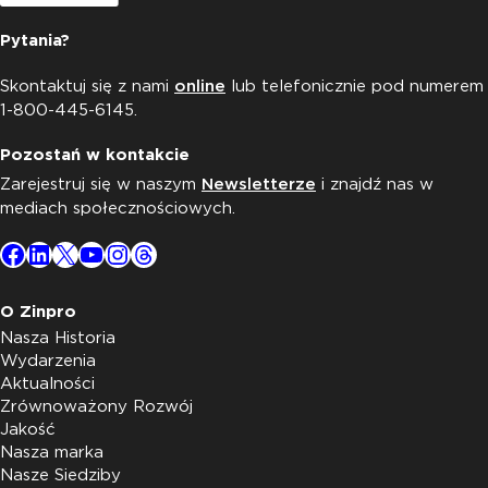
Pytania?
Skontaktuj się z nami
online
lub telefonicznie pod numerem
1-800-445-6145.
Pozostań w kontakcie
Zarejestruj się w naszym
Newsletterze
i znajdź nas w
mediach społecznościowych.
Facebook
LinkedIn
X
YouTube
Instagram
Threads
O Zinpro
Nasza Historia
Wydarzenia
Aktualności
Zrównoważony Rozwój
Jakość
Nasza marka
Nasze Siedziby