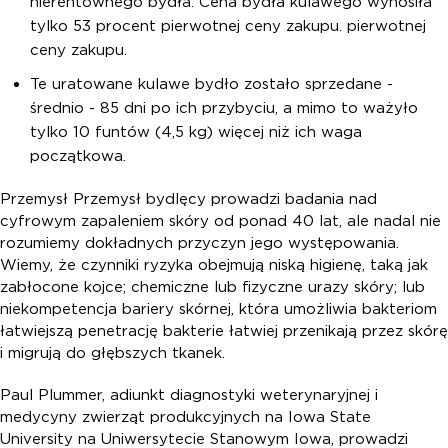
nierentownego bydła. Cena bydła kulawego wynosiła
tylko 53 procent pierwotnej ceny zakupu. pierwotnej
ceny zakupu.
Te uratowane kulawe bydło zostało sprzedane -
średnio - 85 dni po ich przybyciu, a mimo to ważyło
tylko 10 funtów (4,5 kg) więcej niż ich waga
początkowa.
Przemysł Przemysł bydlęcy prowadzi badania nad
cyfrowym zapaleniem skóry od ponad 40 lat, ale nadal nie
rozumiemy dokładnych przyczyn jego występowania.
Wiemy, że czynniki ryzyka obejmują niską higienę, taką jak
zabłocone kojce; chemiczne lub fizyczne urazy skóry; lub
niekompetencja bariery skórnej, która umożliwia bakteriom
łatwiejszą penetrację bakterie łatwiej przenikają przez skórę
i migrują do głębszych tkanek.
Paul Plummer, adiunkt diagnostyki weterynaryjnej i
medycyny zwierząt produkcyjnych na Iowa State
University na Uniwersytecie Stanowym Iowa, prowadzi