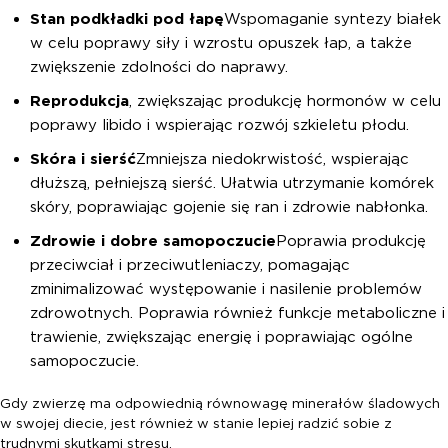
Stan podkładki pod łapę
Wspomaganie syntezy białek
w celu poprawy siły i wzrostu opuszek łap, a także
zwiększenie zdolności do naprawy.
Reprodukcja
, zwiększając produkcję hormonów w celu
poprawy libido i wspierając rozwój szkieletu płodu.
Skóra i sierść
Zmniejsza niedokrwistość, wspierając
dłuższą, pełniejszą sierść. Ułatwia utrzymanie komórek
skóry, poprawiając gojenie się ran i zdrowie nabłonka.
Zdrowie i dobre samopoczucie
Poprawia produkcję
przeciwciał i przeciwutleniaczy, pomagając
zminimalizować występowanie i nasilenie problemów
zdrowotnych. Poprawia również funkcje metaboliczne i
trawienie, zwiększając energię i poprawiając ogólne
samopoczucie.
Gdy zwierzę ma odpowiednią równowagę minerałów śladowych
w swojej diecie, jest również w stanie lepiej radzić sobie z
trudnymi skutkami stresu.