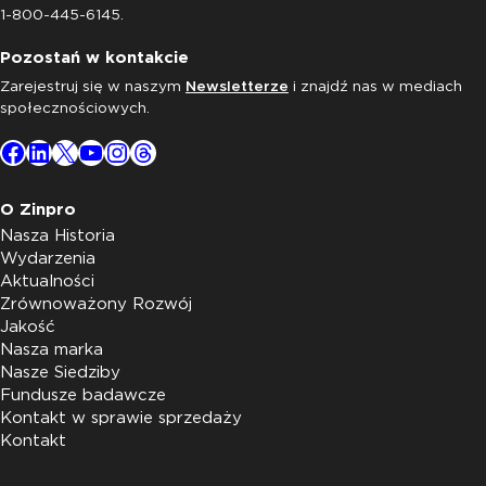
1-800-445-6145.
Pozostań w kontakcie
Zarejestruj się w naszym
Newsletterze
i znajdź nas w mediach
społecznościowych.
Facebook
LinkedIn
X
YouTube
Instagram
Threads
O Zinpro
Nasza Historia
Wydarzenia
Aktualności
Zrównoważony Rozwój
Jakość
Nasza marka
Nasze Siedziby
Fundusze badawcze
Kontakt w sprawie sprzedaży
Kontakt