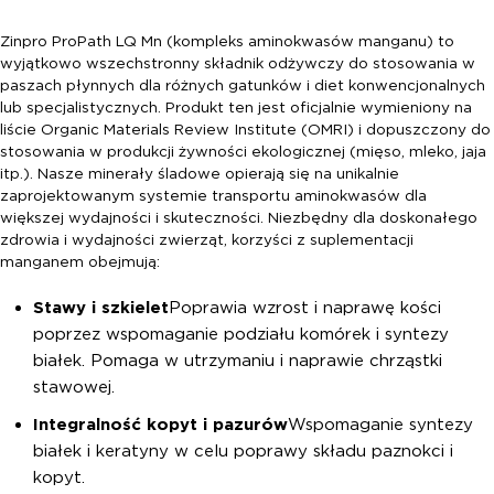
Zinpro ProPath LQ Mn (kompleks aminokwasów manganu) to
wyjątkowo wszechstronny składnik odżywczy do stosowania w
paszach płynnych dla różnych gatunków i diet konwencjonalnych
lub specjalistycznych. Produkt ten jest oficjalnie wymieniony na
liście Organic Materials Review Institute (OMRI) i dopuszczony do
stosowania w produkcji żywności ekologicznej (mięso, mleko, jaja
itp.). Nasze minerały śladowe opierają się na unikalnie
zaprojektowanym systemie transportu aminokwasów dla
większej wydajności i skuteczności. Niezbędny dla doskonałego
zdrowia i wydajności zwierząt, korzyści z suplementacji
manganem obejmują:
Stawy i szkielet
Poprawia wzrost i naprawę kości
poprzez wspomaganie podziału komórek i syntezy
białek. Pomaga w utrzymaniu i naprawie chrząstki
stawowej.
Integralność kopyt i pazurów
Wspomaganie syntezy
białek i keratyny w celu poprawy składu paznokci i
kopyt.