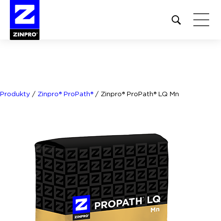
Open
site
search
form
Szukaj:
Produkty
/
Zinpro® ProPath®
/
Zinpro® ProPath® LQ Mn