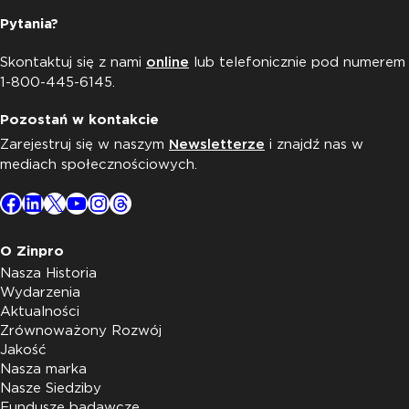
Pytania?
Skontaktuj się z nami
online
lub telefonicznie pod numerem
1-800-445-6145.
Pozostań w kontakcie
Zarejestruj się w naszym
Newsletterze
i znajdź nas w
mediach społecznościowych.
Facebook
LinkedIn
X
YouTube
Instagram
Threads
O Zinpro
Nasza Historia
Wydarzenia
Aktualności
Zrównoważony Rozwój
Jakość
Nasza marka
Nasze Siedziby
Fundusze badawcze