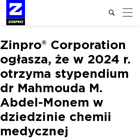
Open
site
search
form
Zinpro® Corporation
Szukaj:
ogłasza, że w 2024 r.
otrzyma stypendium
dr Mahmouda M.
Abdel-Monem w
dziedzinie chemii
medycznej