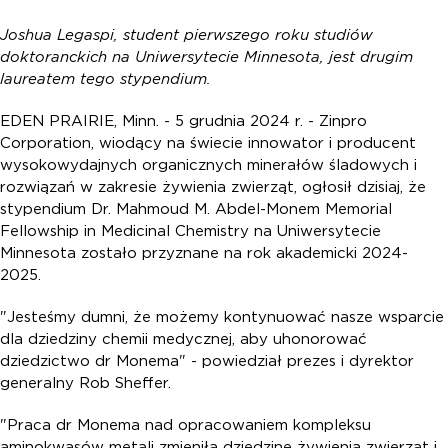
Joshua Legaspi, student pierwszego roku studiów
doktoranckich na Uniwersytecie Minnesota, jest drugim
laureatem tego stypendium.
EDEN PRAIRIE, Minn. - 5 grudnia 2024 r. - Zinpro
Corporation, wiodący na świecie innowator i producent
wysokowydajnych organicznych minerałów śladowych i
rozwiązań w zakresie żywienia zwierząt, ogłosił dzisiaj, że
stypendium Dr. Mahmoud M. Abdel-Monem Memorial
Fellowship in Medicinal Chemistry na Uniwersytecie
Minnesota zostało przyznane na rok akademicki 2024-
2025.
"Jesteśmy dumni, że możemy kontynuować nasze wsparcie
dla dziedziny chemii medycznej, aby uhonorować
dziedzictwo dr Monema" - powiedział prezes i dyrektor
generalny Rob Sheffer.
"Praca dr Monema nad opracowaniem kompleksu
aminokwasów metali zmieniła dziedzinę żywienia zwierząt i