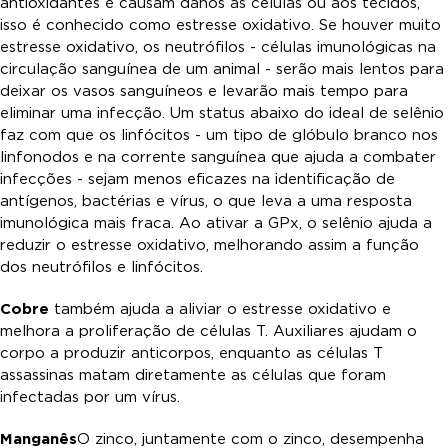
antioxidantes e causam danos às células ou aos tecidos,
isso é conhecido como estresse oxidativo. Se houver muito
estresse oxidativo, os neutrófilos - células imunológicas na
circulação sanguínea de um animal - serão mais lentos para
deixar os vasos sanguíneos e levarão mais tempo para
eliminar uma infecção. Um status abaixo do ideal de selênio
faz com que os linfócitos - um tipo de glóbulo branco nos
linfonodos e na corrente sanguínea que ajuda a combater
infecções - sejam menos eficazes na identificação de
antígenos, bactérias e vírus, o que leva a uma resposta
imunológica mais fraca. Ao ativar a GPx, o selênio ajuda a
reduzir o estresse oxidativo, melhorando assim a função
dos neutrófilos e linfócitos.
Cobre
também ajuda a aliviar o estresse oxidativo e
melhora a proliferação de células T. Auxiliares ajudam o
corpo a produzir anticorpos, enquanto as células T
assassinas matam diretamente as células que foram
infectadas por um vírus.
Manganês
O zinco, juntamente com o zinco, desempenha