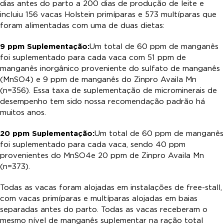
dias antes do parto a 200 dias de produção de leite e
incluiu 156 vacas Holstein primíparas e 573 multíparas que
foram alimentadas com uma de duas dietas:
9 ppm Suplementação:
Um total de 60 ppm de manganês
foi suplementado para cada vaca com 51 ppm de
manganês inorgânico proveniente do sulfato de manganês
(MnSO
4
) e 9 ppm de manganês do Zinpro Availa Mn
(n=356). Essa taxa de suplementação de microminerais de
desempenho tem sido nossa recomendação padrão há
muitos anos.
20 ppm Suplementação:
Um total de 60 ppm de manganês
foi suplementado para cada vaca, sendo 40 ppm
provenientes do MnSO
4
e 20 ppm de Zinpro Availa Mn
(n=373).
Todas as vacas foram alojadas em instalações de free-stall,
com vacas primíparas e multíparas alojadas em baias
separadas antes do parto. Todas as vacas receberam o
mesmo nível de manganês suplementar na ração total