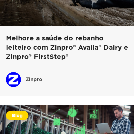
Melhore a saúde do rebanho
leiteiro com Zinpro® Availa® Dairy e
Zinpro® FirstStep®
Zinpro
Blog