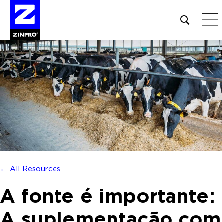
Open
site
search
form
Pesquisar
por:
← All Resources
A fonte é importante:
A suplementação com