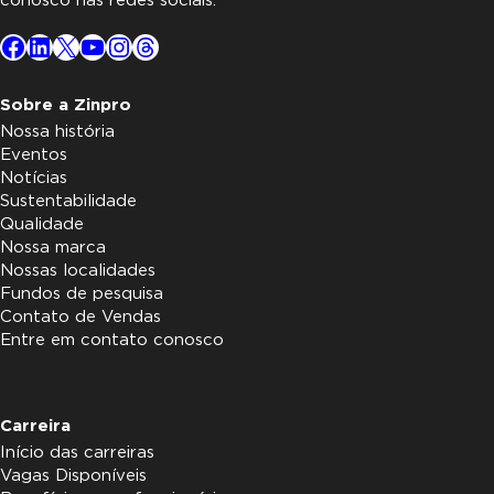
conosco nas redes sociais.
Facebook
LinkedIn
X
YouTube
Instagram
Threads
Sobre a Zinpro
Nossa história
Eventos
Notícias
Sustentabilidade
Qualidade
Nossa marca
Nossas localidades
Fundos de pesquisa
Contato de Vendas
Entre em contato conosco
Carreira
Início das carreiras
Vagas Disponíveis