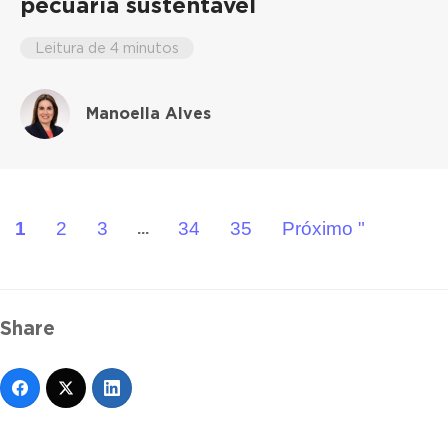
pecuária sustentável
Leitura de 4 minutos
Manoella Alves
1
2
3
34
35
Próximo "
...
Share