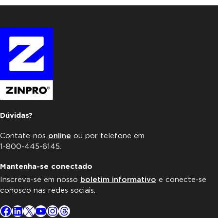
Dúvidas?
Contate-nos
online
ou por telefone em
1-800-445-6145.
Mantenha-se conectado
Inscreva-se em nosso
boletim informativo
e conecte-se
conosco nas redes sociais.
Facebook
LinkedIn
X
YouTube
Instagram
Threads