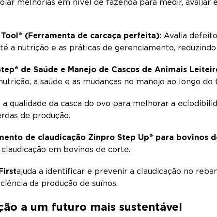
oiar melhorias em nível de fazenda para medir, avaliar
 Tool® (Ferramenta de carcaça perfeita)
: Avalia defei
té a nutrição e as práticas de gerenciamento, reduzind
tep® de Saúde e Manejo de Cascos de Animais Leiteir
a nutrição, a saúde e as mudanças no manejo ao longo do
ia a qualidade da casca do ovo para melhorar a eclodibil
erdas de produção.
ento de claudicação Zinpro Step Up® para bovinos d
a claudicação em bovinos de corte.
irst
ajuda a identificar e prevenir a claudicação no reb
iciência da produção de suínos.
ão a um futuro mais sustentável