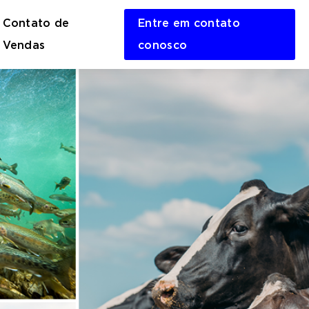
Contato de
Entre em contato
en
Vendas
conosco
rch
m