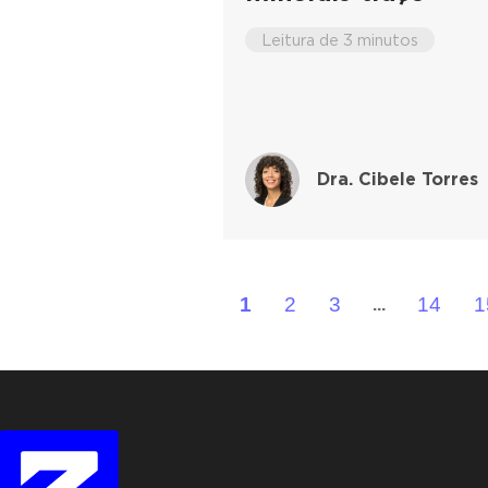
Leitura de 3 minutos
Dra. Cibele Torres
1
2
3
14
1
...