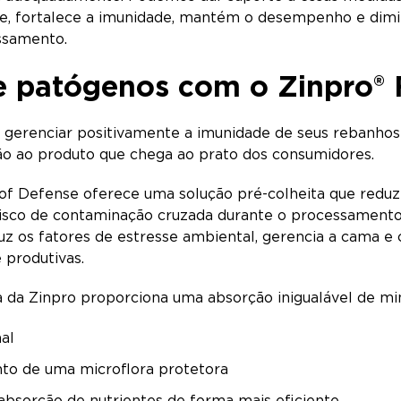
ve, fortalece a imunidade, mantém o desempenho e dimi
ssamento.
 patógenos com o Zinpro® F
gerenciar positivamente a imunidade de seus rebanhos
ão ao produto que chega ao prato dos consumidores.
 of Defense oferece uma solução pré-colheita que reduz
o risco de contaminação cruzada durante o processame
z os fatores de estresse ambiental, gerencia a cama e 
 e produtivas.
 da Zinpro proporciona uma absorção inigualável de mi
nal
nto de uma microflora protetora
 absorção de nutrientes de forma mais eficiente