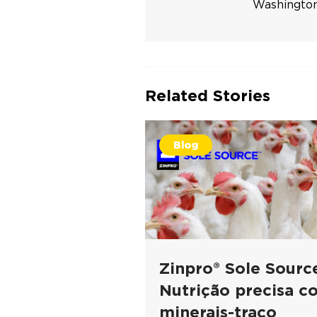
Washington.
Related Stories
Blog
Zinpro® Sole Sourc
Nutrição precisa c
minerais-traço