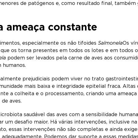
menores de patógenos e, como resultado final, também 
a ameaça constante
imentos, especialmente os não tifoides
Salmonela
Os ví
 que os torna presentes em todos os lotes e em todos os
ela
podem ser levados pela carne de aves aos consumid
em humanos.
lmente prejudiciais podem viver no trato gastrointestin
unidade mais baixa e integridade epitelial fraca. Altas
nte a colheita e o processamento, criando uma ameaça 
o de aves.
crobiota saudável das aves com a sensibilidade human
nar um desafio maior. Há várias intervenções, inclusive na
o, essas intervenções não são completas e ainda exige
m adequadamente. Podemos dar suporte a essas medida