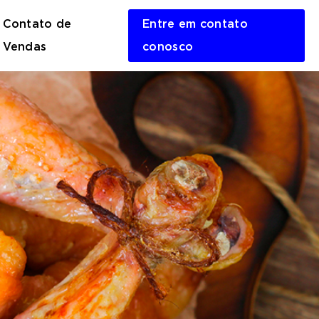
Contato de
Entre em contato
en
Vendas
conosco
rch
m