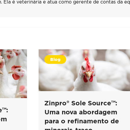
 Ela é veterinária e atua como gerente de contas da eq
Blog
Zinpro® Sole Source™:
e™:
Uma nova abordagem
om
para o refinamento de
minerais-traço